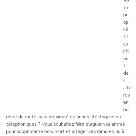
Vo
tre
pr
op
rié
té
co
nti
en
t
de
s
arb
res
en
bo
rdure de route, ou à proximité de lignes électriques ou
téléphoniques ? Vous souhaitez faire élaguer vos arbres
pour supprimer le bois mort et alléger ses ramures ou à