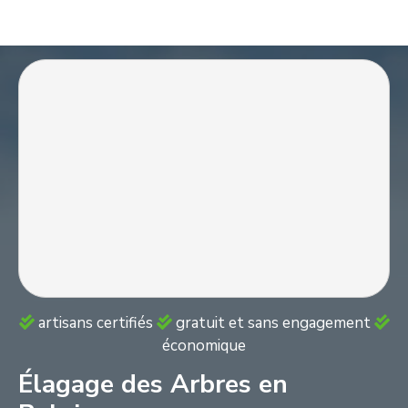
S
k
i
p
t
o
c
o
n
t
e
n
t
artisans certifiés
gratuit et sans engagement
économique
Élagage des Arbres en