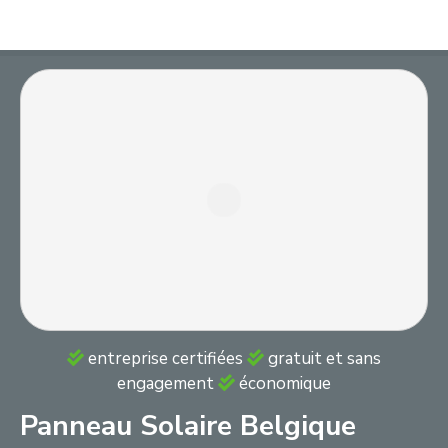
S
k
i
p
t
o
c
o
n
t
e
n
t
entreprise certifiées
gratuit et sans
engagement
économique
Panneau Solaire Belgique