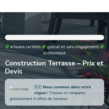
S
k
i
p
t
o
c
o
artisans certifiés
gratuit et sans engagement
n
économique
t
e
Construction Terrasse – Prix et
n
Devis
t
🇧🇪
Nous sommes dans votre
région
! Trouvez et comparez
gratuitement 4 offres de terrasse