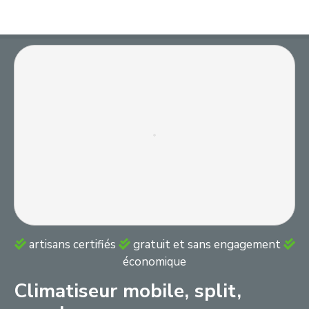
S
k
i
p
t
o
c
o
n
t
e
n
t
artisans certifiés
gratuit et sans engagement
économique
Climatiseur mobile, split,